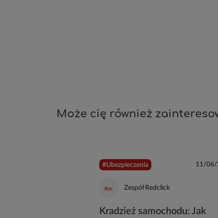
Może cię również zaintereso
10/12/2024
11/06/
#Ubezpieczenia
ick
Zespół Redclick
bezpieczenia OC
Kradzież samochodu: Jak