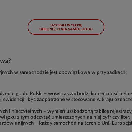
UZYSKAJ WYCENĘ
UBEZPIECZENIA SAMOCHODU
kowa?
cyjnych w samochodzie jest obowiązkowa w przypadkach:
eniu go do Polski – wówczas zachodzi konieczność pełnej r
 ewidencji i być zaopatrzone w stosowane w kraju oznaczen
nych i nieczytelnych – wymień uszkodzoną tablicę rejestracy
ązku z tym odczytać umieszczonych na niej cyfr czy liter.
ndardów unijnych – każdy samochód na terenie Unii Europejsk