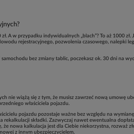
cyjnych?
zł. A w przypadku indywidualnych „blach”? To aż 1000 zł. Je
owodu rejestracyjnego, pozwolenia czasowego, nalepki legali
acji samochodu bez zmiany tablic, poczekasz ok. 30 dni na 
C
jnych nie wiążą się z tym, że musisz zawrzeć nową umowę u
rzedniego właściciela pojazdu.
cicielu pojazdu pozostaje ważne bez względu na wymianę 
 rekalkulacji składki. Zazwyczaj nawet ewentualna dopłata 
 się, że nowa kalkulacja jest dla Ciebie niekorzystna, rozw
nowej z innym ubezpieczycielem.