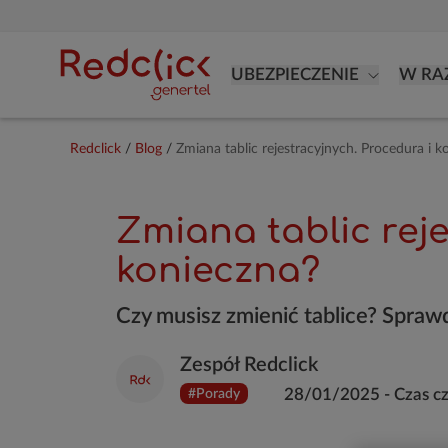
UBEZPIECZENIE
W RA
Redclick
/
Blog
/
Zmiana tablic rejestracyjnych. Procedura i k
Zmiana tablic rejes
konieczna?
Czy musisz zmienić tablice? Sprawd
Zespół Redclick
28/01/2025
-
Czas c
#Porady