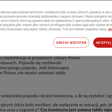
lub darowiznę, przerejestruj go. Złóż
 witryna wykorzystuje techniczne i analityczne pliki cookies, których używamy w celu
 30 dni od dnia jego nabycia lub
raz poznania sposobu interakcji użytkownika z naszymi stronami. Wykorzystujemy też 
 Polskiej. Jeszcze do niedawna rejestracja
s stron trzecich, które są używane także do zapewnienia Ci spersonalizowanych ofert.
 wszystkie pliki cookies albo odrzucić profilujące pliki cookies bądź pliki cookies stron 
jestracyjnych, ale obecnie nie zawsze jest
olisz dostosować swój wybór, kliknij „dostosuj”. Pod tym linkiem znajdziesz naszą
po
być zmienione i ile to kosztuje.
ODRZUĆ WSZYSTKIE
AKCEPTUJ
h jest konieczna?
a modyfikacja w przepisach ustawy Prawo
stawach. Pojawiła się możliwość
racyjnego pojazdu. Jeśli dokonujesz
Polsce, nie musisz zmieniać tablic
 właściciela pojazdu nie jest konieczna, o ile są czytelne
yjnych także było możliwe, ale wyłącznie w sytuacji, gdy
pna auta z zagranicy?
Czy konieczna jest zmiana tablic reje