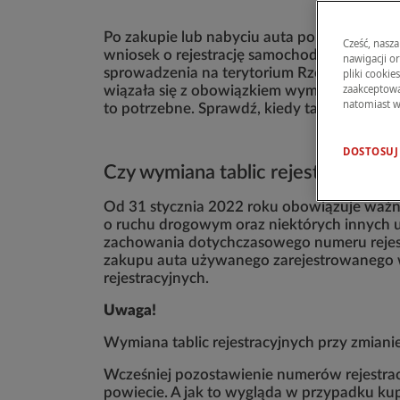
Po zakupie lub nabyciu auta poprzez spadek 
Cześć, nasza
wniosek o rejestrację samochodu w terminie
nawigacji o
sprowadzenia na terytorium Rzeczypospolitej
pliki cookie
zaakceptować
wiązała się z obowiązkiem wymiany tablic re
natomiast w
to potrzebne. Sprawdź, kiedy tablice muszą 
DOSTOSUJ
Czy wymiana tablic rejestracyjnyc
Od 31 stycznia 2022 roku obowiązuje ważn
o ruchu drogowym oraz niektórych innych u
zachowania dotychczasowego numeru rejest
zakupu auta używanego zarejestrowanego w 
rejestracyjnych.
Uwaga!
Wymiana tablic rejestracyjnych przy zmianie
Wcześniej pozostawienie numerów rejestrac
powiecie. A jak to wygląda w przypadku ku