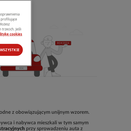
 usprawnienia
profilujące
 Możesz
trzecich. Jeśli
litykę cookies
 WSZYSTKIE
 i zgodne z obowiązującym unijnym wzorem.
 zbywca i nabywca mieszkali w tym samym
stracyjnych
przy sprowadzeniu auta z