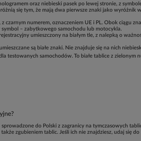
 z hologramem oraz niebieski pasek po lewej stronie, z symbo
różnią się tym, że mają dwa pierwsze znaki jako wyróżnik
e, z czarnym numerem, oznaczeniem UE i PL. Obok ciągu z
wy symbol – zabytkowego samochodu lub motocykla.
jestracyjny umieszczony na białym tle, z nalepką o ważnoś
umieszczane są białe znaki. Nie znajduje się na nich niebie
 dla testowanych samochodów. To białe tablice z zielonym n
cyjne?
 sprowadzone do Polski z zagranicy na tymczasowych tablica
że zgubieniem tablic. Jeśli ich nie znajdziesz, udaj się d