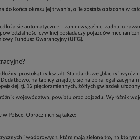
 do końca okresu jej trwania, o ile została opłacona w całoś
edłuża się automatycznie – zanim wygaśnie, zadbaj o zaw
odpowiedzialności cywilnej posiadaczy pojazdów mechanicz
eniowy Fundusz Gwarancyjny (UFG).
stracyjne?
 podłużny, prostokątny kształt. Standardowe „blachy” wyró
Dodatkowo, na tablicy znajduje się nalepka legalizacyjna i n
pejskiej, tj. 12 pięcioramiennych, żółtych gwiazdek ułożon
różnik województwa, powiatu oraz pojazdu. Wyróżnik woje
ne w Polsce. Oprócz nich są także:
ktrycznych i wodorowych, które mają zielone tło, na który