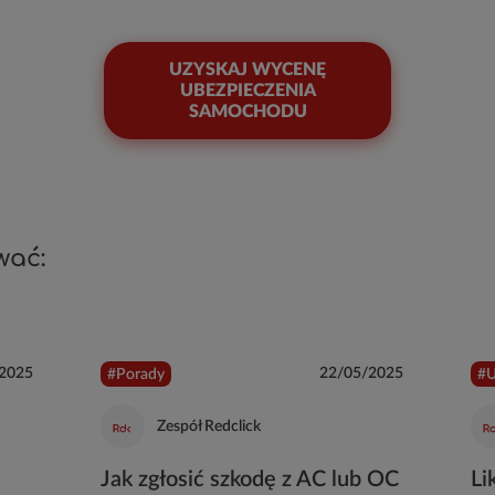
UZYSKAJ WYCENĘ
UBEZPIECZENIA
SAMOCHODU
wać:
2025
22/05/2025
#Porady
#U
Zespół Redclick
Jak zgłosić szkodę z AC lub OC
Li