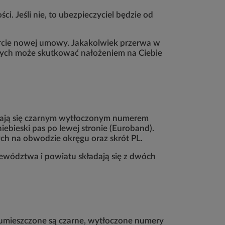
ci. Jeśli nie, to ubezpieczyciel będzie od
arcie nowej umowy. Jakakolwiek przerwa w
nych może skutkować nałożeniem na Ciebie
żniają się czarnym wytłoczonym numerem
iebieski pas po lewej stronie (Euroband).
ych na obwodzie okręgu oraz skrót PL.
wództwa i powiatu składają się z dwóch
m umieszczone są czarne, wytłoczone numery