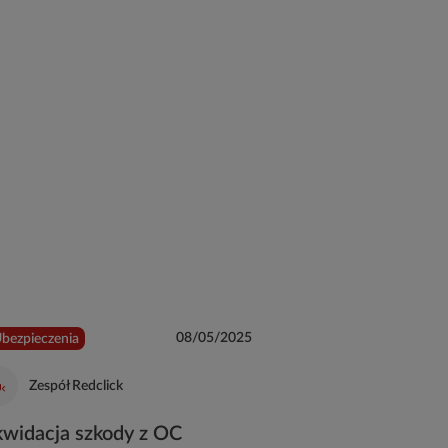
08/05/2025
bezpieczenia
#Ubezpieczenia
Zespół Redclick
Zespół Redcli
kwidacja szkody z OC
Czym jest i co