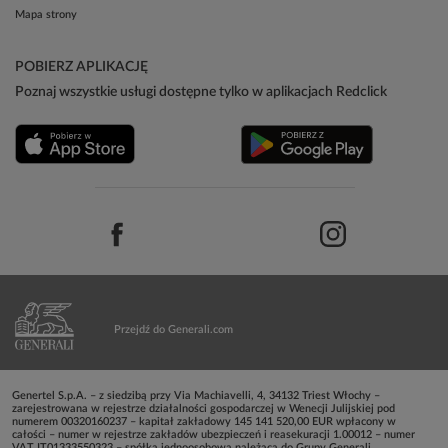
Mapa strony
POBIERZ APLIKACJĘ
Poznaj wszystkie usługi dostępne tylko w aplikacjach Redclick
Przejdź do Generali.com
Genertel S.p.A. – z siedzibą przy Via Machiavelli, 4, 34132 Triest Włochy –
zarejestrowana w rejestrze działalności gospodarczej w Wenecji Julijskiej pod
numerem 00320160237 – kapitał zakładowy 145 141 520,00 EUR wpłacony w
całości – numer w rejestrze zakładów ubezpieczeń i reasekuracji 1.00012 – numer
VAT IT01333550323 – spółka jednoosobowa należąca do Grupy Generali,