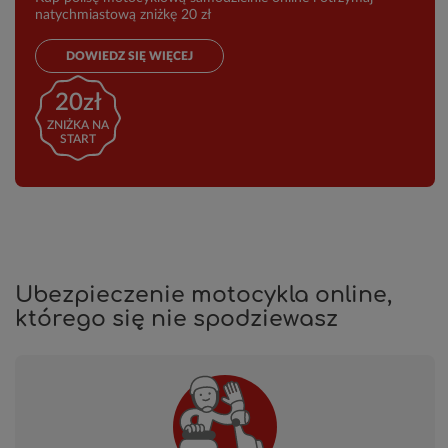
natychmiastową zniżkę 20 zł
DOWIEDZ SIĘ WIĘCEJ
20zł
ZNIŻKA NA
START
Ubezpieczenie motocykla online,
którego się nie spodziewasz