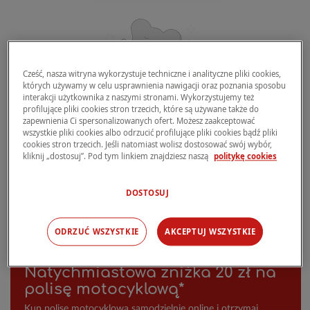
Cześć, nasza witryna wykorzystuje techniczne i analityczne pliki cookies,
których używamy w celu usprawnienia nawigacji oraz poznania sposobu
interakcji użytkownika z naszymi stronami. Wykorzystujemy też
profilujące pliki cookies stron trzecich, które są używane także do
zapewnienia Ci spersonalizowanych ofert. Możesz zaakceptować
wszystkie pliki cookies albo odrzucić profilujące pliki cookies bądź pliki
cookies stron trzecich. Jeśli natomiast wolisz dostosować swój wybór,
kliknij „dostosuj”. Pod tym linkiem znajdziesz naszą
politykę cookies
Wyrażam zgodę na wykorzystanie moich danych w celu przygotowania kalkulacji
Ocppm i zaoferowania mi ewentualnych ubezpieczeń dobrowolnych.
Zanim zakupisz polisę ubezpieczenia, prosimy zapoznać się z
Polityka prywatności
,
OWU i Kartami produktu.
DOSTOSUJ
ODRZUĆ WSZYSTKIE
AKCEPTUJ WSZYSTKIE
Natychmiastowa zniżka 20 zł na
polisę motocyklową*
Kup polisę motocyklową samodzielnie online i otrzymaj