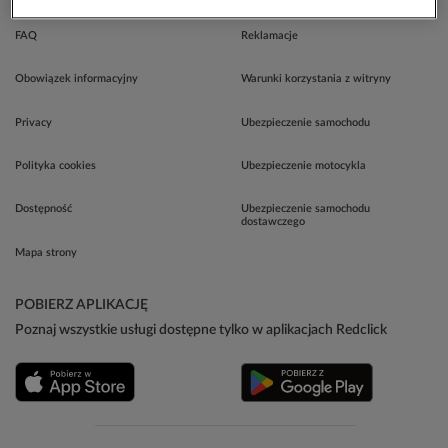
FAQ
Reklamacje
Obowiązek informacyjny
Warunki korzystania z witryny
Privacy
Ubezpieczenie samochodu
Polityka cookies
Ubezpieczenie motocykla
Dostępność
Ubezpieczenie samochodu
dostawczego
Mapa strony
POBIERZ APLIKACJĘ
Poznaj wszystkie usługi dostępne tylko w aplikacjach Redclick