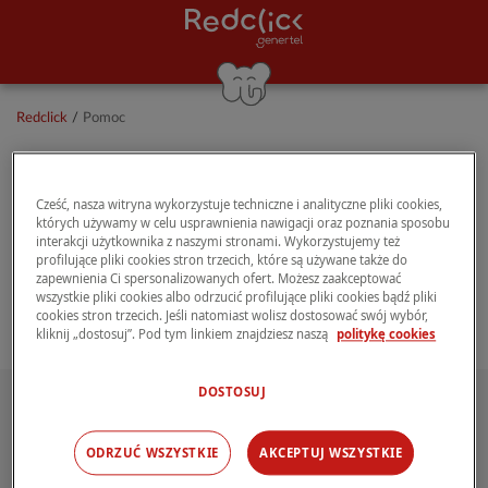
Redclick
/
Pomoc
Potrzebujesz pomocy?
Cześć, nasza witryna wykorzystuje techniczne i analityczne pliki cookies,
których używamy w celu usprawnienia nawigacji oraz poznania sposobu
Jesteśmy do Twojej dyspozycji: otwórz czat i
interakcji użytkownika z naszymi stronami. Wykorzystujemy też
profilujące pliki cookies stron trzecich, które są używane także do
powiedz nam, jak możemy Ci pomóc
zapewnienia Ci spersonalizowanych ofert. Możesz zaakceptować
wszystkie pliki cookies albo odrzucić profilujące pliki cookies bądź pliki
cookies stron trzecich. Jeśli natomiast wolisz dostosować swój wybór,
kliknij „dostosuj”. Pod tym linkiem znajdziesz naszą
politykę cookies
DOSTOSUJ
INFORMACJE
TOWARZYSTWO
Ważne dokumenty
O nas
ODRZUĆ WSZYSTKIE
AKCEPTUJ WSZYSTKIE
Kontakt
Blog