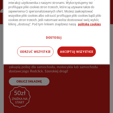
interakcji użytkownika z naszymi stronami. Wykorzystujemy też
profilujące pliki cookies stron trzecich, które są używane także do
zapewnienia Ci spersonalizowanych ofert. Możesz zaakceptować
wszystkie pliki cookies albo odrzucić profilujące pliki cookies bądź pliki
cookies stron trzecich. Jeśli natomiast wolisz dostosować swój wybór,
kliknij „dostosuj”. Pod tym linkiem znajdziesz naszą
politykę cookies
DOSTOSUJ
ODRZUĆ WSZYSTKIE
AKCEPTUJ WSZYSTKIE
Zniżka do
50 zł od ręki
Zniżka jest przewidziana dla wszystkich klientów, którzy
zakupią polisę dla samochodu, motocykla lub samochodu
dostawczego Redclick. Szerokiej drogi!
OBLICZ SKŁADKĘ
50zł
ZNIŻKA NA
START