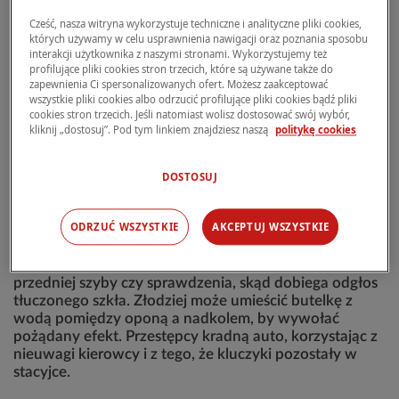
Cześć, nasza witryna wykorzystuje techniczne i analityczne pliki cookies,
Kradzież samochodu „na walizkę"
polega na tym, że
których używamy w celu usprawnienia nawigacji oraz poznania sposobu
złodzieje wyposażeni w skaner, wzmacniacz i
interakcji użytkownika z naszymi stronami. Wykorzystujemy też
transmiter sygnału ukryty na ogół w niewielkiej walizce,
profilujące pliki cookies stron trzecich, które są używane także do
zbliżają się do pojazdu na tyle, by móc wychwycić
zapewnienia Ci spersonalizowanych ofert. Możesz zaakceptować
wszystkie pliki cookies albo odrzucić profilujące pliki cookies bądź pliki
sygnał kluczyka lub pilota. W tym samym czasie jeden z
cookies stron trzecich. Jeśli natomiast wolisz dostosować swój wybór,
przestępców podchodzi do samochodu, podczas gdy
kliknij „dostosuj”. Pod tym linkiem znajdziesz naszą
politykę cookies
drugi z nich wykorzystuje urządzenie w walizce jak
kluczyk, przez co bez trudu mogą odblokować zamki i
uruchomić silnik.
DOSTOSUJ
Kradzież auta na stłuczkę, butelkę lub kartkę
polega
ODRZUĆ WSZYSTKIE
AKCEPTUJ WSZYSTKIE
na tym, by sprowokować kierowcę, który już ma
kluczyk w stacyjce i uruchomił pojazd, do chwilowego
opuszczenia wnętrza, np. w celu usunięcia kartki z
przedniej szyby czy sprawdzenia, skąd dobiega odgłos
tłuczonego szkła. Złodziej może umieścić butelkę z
wodą pomiędzy oponą a nadkolem, by wywołać
pożądany efekt. Przestępcy kradną auto, korzystając z
nieuwagi kierowcy i z tego, że kluczyki pozostały w
stacyjce.