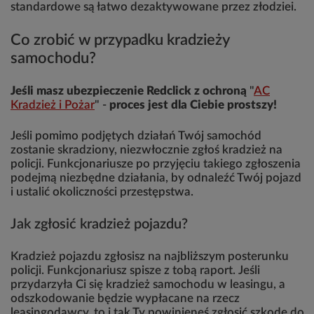
standardowe są łatwo dezaktywowane przez złodziei.
Co zrobić w przypadku kradzieży
samochodu?
Jeśli masz ubezpieczenie Redclick z ochroną
"
AC
Kradzież i Pożar
" -
proces jest dla Ciebie prostszy!
Jeśli pomimo podjętych działań Twój samochód
zostanie skradziony, niezwłocznie zgłoś kradzież na
policji. Funkcjonariusze po przyjęciu takiego zgłoszenia
podejmą niezbędne działania, by odnaleźć Twój pojazd
i ustalić okoliczności przestępstwa.
Jak zgłosić kradzież pojazdu?
Kradzież pojazdu zgłosisz na najbliższym posterunku
policji. Funkcjonariusz spisze z tobą raport. Jeśli
przydarzyła Ci się kradzież samochodu w leasingu, a
odszkodowanie będzie wypłacane na rzecz
leasingodawcy, to i tak Ty powinieneś zgłosić szkodę do