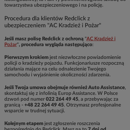
towarzystwa ubezpieczeniowego i na policję.
Procedura dla klientów Redclick z
ubezpieczeniem "AC Kradzież i Pożar"
Jeśli masz polisę Redclick z ochroną
"
AC Kradzież i
Pożar
"
, procedura wygląda następująco
:
Pierwszym krokiem
jest niezwłoczne powiadomienie
policji o kradzieży pojazdu. Funkcjonariusze rozpoczną
działania mające na celu odnalezienie Twojego
samochodu i wyjaśnienie okoliczności zdarzenia.
Jeśli Twoja umowa obejmuje również Auto Assistance
,
skontaktuj się z infolinią Europ Assistance. W Polsce
dzwoń pod numer
022 264 49 45
, a przebywając za
granicą -
+48 22 264 49 45
. Otrzymasz profesjonalne
wsparcie w trudnej sytuacji.
Kolejnym etapem
jest zgłoszenie roszczenia
bezpośrednio do Redclick. Masz na to
7 dni od