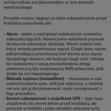
ani kluczyków ani dokumentów, w tym dowodu
rejestracyjnego.
Ponadto możesz sięgnąć po takie zabezpieczenia przed
kradzieżą samochodu jak:
Alarm
– jeden z najchętniej wybieranych systemów
zabezpieczających. Nowoczesny autoalarm pozwala
skutecznie odstraszyć złodzieja. Warto wybrać taki,
który zmienia generowany sygnał. Dzięki temu nawet
jeśli przestępcy przechwycą kod alarmu przy użyciu
specjalnego skanera, nie będą go mogli użyć. Istnieją
też autoalarmy z opcją powiadomienia drogą
elektroniczną lub wiadomością SMS właściciela, jeśli
dzieje się coś niepokojącego.
Blokada zapłonu (immobilizer)
– stosowana w celu
unieruchomienia auta. Jeśli jest włączona, a złodziej
nie wie, jak ją dezaktywować, może zrezygnować z
tego procederu.
System zabezpieczeń z czujnikami GPS
– tego typu
urządzenie nie chroni stricte przed kradzieżą, ale
pozwala w krótkim czasie odnaleźć utracone auto.