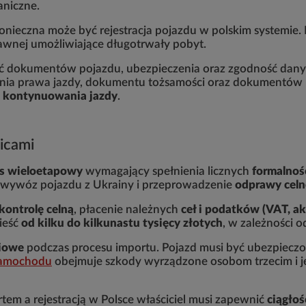
aniczne.
onieczna może być rejestracja pojazdu w polskim systemie. 
awnej umożliwiające długotrwały pobyt.
 dokumentów pojazdu, ubezpieczenia oraz zgodność dany
zania prawa jazdy, dokumentu tożsamości oraz dokumentów
 kontynuowania jazdy
.
licami
es wieloetapowy
wymagający spełnienia licznych
formalnoś
a wywóz pojazdu z Ukrainy i przeprowadzenie
odprawy celn
kontrolę celną
, płacenie należnych
ceł i podatków (VAT, ak
ieść
od kilku do kilkunastu tysięcy złotych
, w zależności o
niowe
podczas procesu importu. Pojazd musi być ubezpieczon
samochodu
obejmuje szkody wyrządzone osobom trzecim i j
em a rejestracją w Polsce właściciel musi zapewnić
ciągłoś