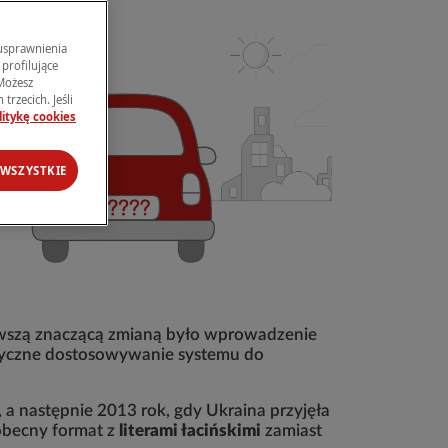
 usprawnienia
profilujące
 Możesz
trzecich. Jeśli
litykę cookies
 WSZYSTKIE
erwszą znaczącą zmianą było wprowadzenie
matyczne dostosowywanie systemu do
 następnie 2013 rok, gdy Ukraina przyjęła
obecny format z
literami łacińskimi
zamiast