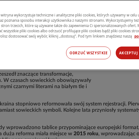
zęścią codziennego krajobrazu polskich
ich kierowców, mechaników i miłośników
 witryna wykorzystuje techniczne i analityczne pliki cookies, których używamy w celu
raz poznania sposobu interakcji użytkownika z naszymi stronami. Wykorzystujemy też 
u rejestracji pojazdów to dziś
praktyczna
s stron trzecich, które są używane także do zapewnienia Ci spersonalizowanych ofert.
zyfrować ukraińskie tablice, poznać
 wszystkie pliki cookies albo odrzucić profilujące pliki cookies bądź pliki cookies stron 
rawnych aspektach związanych z ukraińskimi
olisz dostosować swój wybór, kliknij „dostosuj”. Pod tym linkiem znajdziesz naszą
po
ODRZUĆ WSZYSTKIE
AKCEPTUJ
acyjnych
rzeszedł znaczące transformacje,
aju. W czasach sowieckich obowiązywały
ymi czarnymi literami na białym tle i
kraina stopniowo reformowała swój system rejestracji. Pi
amiast sowieckich symboli. Kolejne lata przyniosły syste
 wprowadzono tablice przypominające europejski format, a
a duża reforma miała miejsce w
2015 roku
, wprowadzając 