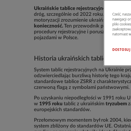
Ukraińskie tablice rejestracyjne
stały się c
dróg, szczególnie od 2022 roku. Dla polsk
Cześć, nasza
nawigacji o
motoryzacji zrozumienie ukraińskiego system
pliki cookie
konieczność.
Ten przewodnik pomoże Ci rozs
zaakceptować
procedury rejestracyjne i poruszać się w p
natomiast w
pojazdami w Polsce.
DOSTOSUJ
Historia ukraińskich tablic rejestr
System tablic rejestracyjnych na Ukrainie p
odzwierciedlając burzliwą historię tego kr
standardowe tablice ZSRR z charakterystyczn
czerwoną flagą z symbolami państwowymi.
Po uzyskaniu niepodległości w 1991 roku U
w
1995 roku
tablic z ukraińskim
tryzubem
z
europejskich standardów.
Przełomowym momentem był rok 2004, kiedy
system zbliżony do standardów UE. Ostatni