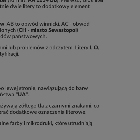
iter
(format:
AA 1234 BB
). Pierwszy blok liter
atnie dwie litery to dodatkowy element
ów
, AB to obwód winnicki, AC - obwód
lonych (
CH - miasto Sewastopol
) i
azdów państwowych.
rami lub problemów z odczytem. Litery
I, O,
yfikacji.
po lewej stronie, nawiązującą do barw
państwa
"UA"
.
używają żółtego tła z czarnymi znakami, co
erać dodatkowe oznaczenia literowe.
ne farby i mikrodruki, które utrudniają