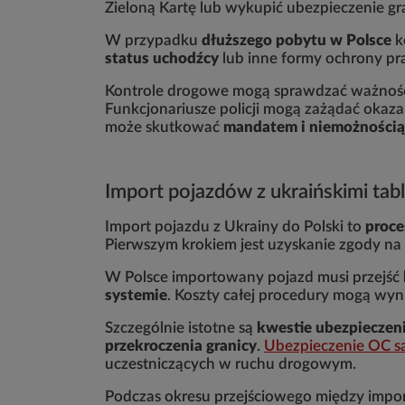
Zieloną Kartę lub wykupić ubezpieczenie gr
W przypadku
dłuższego pobytu w Polsce
k
status uchodźcy
lub inne formy ochrony pr
Kontrole drogowe mogą sprawdzać ważność
Funkcjonariusze policji mogą zażądać oka
może skutkować
mandatem i niemożnością
Import pojazdów z ukraińskimi tab
Import pojazdu z Ukrainy do Polski to
proc
Pierwszym krokiem jest uzyskanie zgody n
W Polsce importowany pojazd musi przejść
systemie
. Koszty całej procedury mogą wyn
Szczególnie istotne są
kwestie ubezpiecze
przekroczenia granicy
.
Ubezpieczenie OC 
uczestniczących w ruchu drogowym.
Podczas okresu przejściowego między import