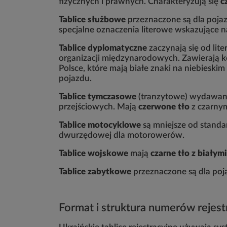
fizycznych i prawnych. Charakteryzują się
c
Tablice służbowe
przeznaczone są dla poja
specjalne oznaczenia literowe wskazujące n
Tablice dyplomatyczne
zaczynają się od lite
organizacji międzynarodowych. Zawierają ko
Polsce, które mają białe znaki na niebiesk
pojazdu.
Tablice tymczasowe
(tranzytowe) wydawane 
przejściowych. Mają
czerwone tło
z czarnym
Tablice motocyklowe
są mniejsze od standa
dwurzędowej dla motorowerów.
Tablice wojskowe
mają
czarne tło z białym
Tablice zabytkowe
przeznaczone są dla poj
Format i struktura numerów rejest