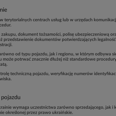
nie
 w terytorialnych centrach usług lub w urzędach komunikacj
ocedur.
 zakupu, dokument tożsamości, polisę ubezpieczeniową or
ż przedstawienie dokumentów potwierdzających legalność n
tracji.
y zarówno od typu pojazdu, jak i regionu, w którym odbywa s
ju może potrwać znacznie dłużej niż standardowe procedur
atą.
olę techniczną pojazdu, weryfikację numerów identyfikac
wiska.
e pojazdu
krainie wymaga uczestnictwa zarówno sprzedającego, jak i 
 określonej przez prawo ukraińskie.