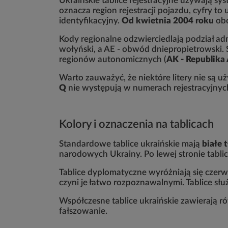
Ukraińskie tablice rejestracyjne używają sy
oznacza region rejestracji pojazdu, cyfry 
identyfikacyjny.
Od kwietnia 2004 roku
obo
Kody regionalne odzwierciedlają podział ad
wołyński, a AE - obwód dniepropietrowski. 
regionów autonomicznych (
AK - Republik
Warto zauważyć, że niektóre litery nie są 
Q
nie występują w numerach rejestracyjnych,
Kolory i oznaczenia na tablicach
Standardowe tablice ukraińskie mają
białe 
narodowych Ukrainy. Po lewej stronie tablic
Tablice dyplomatyczne wyróżniają się czerwo
czyni je łatwo rozpoznawalnymi. Tablice s
Współczesne tablice ukraińskie zawierają ró
fałszowanie.