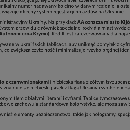
stemu składającego się z
dwóch liter, czterech cyfr i dwóch l
to unikalny numer nadawany kolejno w danym regionie, a ost
wiązuje obecny system rejestracji pojazdów na Ukrainie.
ministracyjny Ukrainy. Na przykład:
AA oznacza miasto Kij
System przewiduje również specjalne kody dla miast wydzie
a Autonomiczna Krymu
). Kod
II
jest zarezerwowany dla poj
używane w ukraińskich tablicach, aby uniknąć pomyłek z cyf
 co zwiększa czytelność i minimalizuje ryzyko błędnej ident
tło z czarnymi znakami
i niebieską flagą z żółtym tryzubem 
y znajduje się niebieski pasek z flagą Ukrainy i symbolem 
nym tłem z białymi literami i cyframi. Tablice tymczasowe 
łużbowe zachowują standardową kolorystykę, ale mogą zawi
wnież elementy bezpieczeństwa, takie jak hologramy, specjal