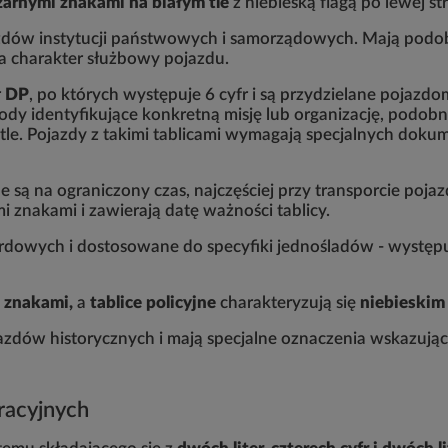
zarnymi znakami na białym tle
z niebieską flagą po lewej st
zdów instytucji państwowych i samorządowych. Mają podob
a charakter służbowy pojazdu.
r
DP
, po których występuje 6 cyfr i są przydzielane pojazd
dy identyfikujące konkretną misję lub organizację, podobni
im tle. Pojazdy z takimi tablicami wymagają specjalnych d
są na ograniczony czas, najczęściej przy transporcie pojaz
i znakami i zawierają datę ważności tablicy.
rdowych i dostosowane do specyfiki jednośladów - występuj
i znakami,
a
tablice policyjne
charakteryzują się
niebieskim
azdów historycznych i mają specjalne oznaczenia wskazując
racyjnych