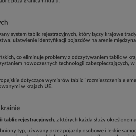
tablic poza granicami kraju.
ych
ny system tablic rejestracyjnych, który łączy krajowe trad
stwa, ułatwienie identyfikacji pojazdów na arenie międzyn
cińskich, co eliminuje problemy z odczytywaniem tablic w kr
rzystaniem nowoczesnych technologii zabezpieczających, w
pejskie dotyczące wymiarów tablic i rozmieszczenia eleme
owanymi w krajach UE.
krainie
i tablic rejestracyjnych
, z których każda służy określonemu
chniony typ, używany przez pojazdy osobowe i lekkie sam