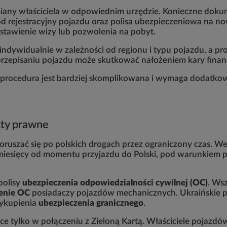
zmiany właściciela w odpowiednim urzędzie. Konieczne do
 rejestracyjny pojazdu oraz polisa ubezpieczeniowa na n
awienie wizy lub pozwolenia na pobyt.
 indywidualnie w zależności od regionu i typu pojazdu, a p
przepisaniu pojazdu może skutkować nałożeniem kary finan
ę procedura jest bardziej skomplikowana i wymaga dodat
kty prawne
oruszać się po polskich drogach przez ograniczony czas. 
6 miesięcy od momentu przyjazdu do Polski, pod warunkie
polisy
ubezpieczenia odpowiedzialności cywilnej (OC)
. Wsz
enie OC
posiadaczy pojazdów mechanicznych. Ukraińskie p
ykupienia
ubezpieczenia granicznego
.
e tylko w połączeniu z Zieloną Kartą. Właściciele pojazdó