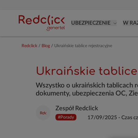
UBEZPIECZENIE
W RA
Redclick
/
Blog
/
Ukraińskie tablice rejestracyjne
Ukraińskie tablice
Wszystko o ukraińskich tablicach r
dokumenty, ubezpieczenia OC, Ziel
Zespół Redclick
17/09/2025
-
Czas c
#Porady