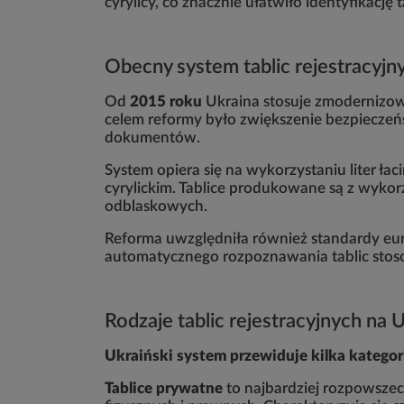
cyrylicy, co znacznie ułatwiło identyfikację 
Obecny system tablic rejestracyjn
Od
2015 roku
Ukraina stosuje zmodernizowa
celem reformy było zwiększenie bezpieczeń
dokumentów.
System opiera się na wykorzystaniu liter ła
cyrylickim. Tablice produkowane są z wyko
odblaskowych.
Reforma uwzględniła również standardy euro
automatycznego rozpoznawania tablic stos
Rodzaje tablic rejestracyjnych na U
Ukraiński system przewiduje kilka kategori
Tablice prywatne
to najbardziej rozpowsze