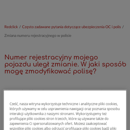
Redclick
/
Często zadawane pytania dotyczące ubezpieczenia OC i polis
/
Zmiana numeru rejestracyjnego w polisie
Numer rejestracyjny mojego
pojazdu uległ zmianie. W jaki sposób
mogę zmodyfikować polisę?
Aby zgłosić zmianę numeru rejestracyjnego
pojazdu i poprosić o aktualizację polisy
Cześć, nasza witryna wykorzystuje techniczne i analityczne pliki cookies,
ubezpieczeniowej, należy skontaktować się z
których używamy w celu usprawnienia nawigacji oraz poznania sposobu
nami drogą mailową. W wiadomości e-mail na
interakcji użytkownika z naszymi stronami. Wykorzystujemy też
profilujące pliki cookies stron trzecich, które są używane także do
adres
umowy@redclick.pl
należy zawrzeć
zapewnienia Ci spersonalizowanych ofert. Możesz zaakceptować
wszystkie niezbędne informacje:
wszystkie pliki cookies albo odrzucić profilujące pliki cookies bądź pliki