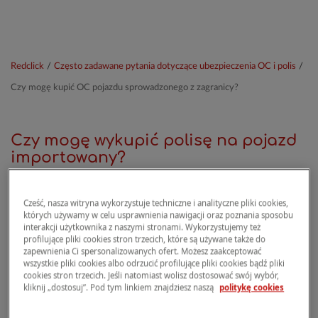
Redclick
/
Często zadawane pytania dotyczące ubezpieczenia OC i polis
/
Czy mogę kupić OC pojazdu sprowadzonego z zagranicy?
Czy mogę wykupić polisę na pojazd
importowany?
Cześć, nasza witryna wykorzystuje techniczne i analityczne pliki cookies,
Tak, możesz wykupić polisę na pojazd
których używamy w celu usprawnienia nawigacji oraz poznania sposobu
sprowadzony z zagranicy, o ile pojazd został już
interakcji użytkownika z naszymi stronami. Wykorzystujemy też
profilujące pliki cookies stron trzecich, które są używane także do
zarejestrowany w Polsce, czyli posiada polski
zapewnienia Ci spersonalizowanych ofert. Możesz zaakceptować
numer rejestracyjny. Za pomocą kalkulatora
wszystkie pliki cookies albo odrzucić profilujące pliki cookies bądź pliki
ubezpieczeń Redclick możesz łatwo dokonać
cookies stron trzecich. Jeśli natomiast wolisz dostosować swój wybór,
kliknij „dostosuj”. Pod tym linkiem znajdziesz naszą
politykę cookies
zakupu polisy na taki pojazd.