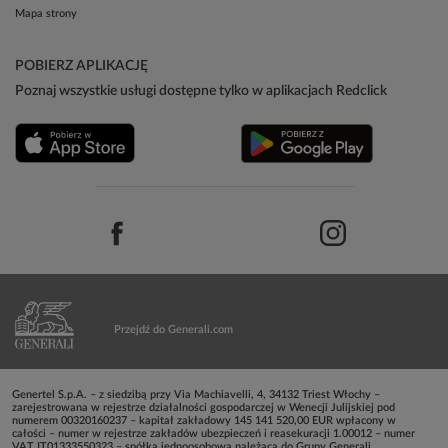
Mapa strony
POBIERZ APLIKACJĘ
Poznaj wszystkie usługi dostępne tylko w aplikacjach Redclick
Przejdź do Generali.com
Genertel S.p.A. – z siedzibą przy Via Machiavelli, 4, 34132 Triest Włochy –
zarejestrowana w rejestrze działalności gospodarczej w Wenecji Julijskiej pod
numerem 00320160237 – kapitał zakładowy 145 141 520,00 EUR wpłacony w
całości – numer w rejestrze zakładów ubezpieczeń i reasekuracji 1.00012 – numer
VAT IT01333550323 – spółka jednoosobowa należąca do Grupy Generali,