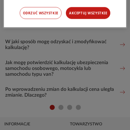
ODRZUĆ WSZYSTKIE
AKCEPTUJ WSZYSTKIE
Może cię również zainteresować:
W jaki sposób mogę odzyskać i zmodyfikować
kalkulację?
Jak mogę potwierdzić kalkulację ubezpieczenia
samochodu osobowego, motocykla lub
samochodu typu van?
Po wprowadzeniu zmian do kalkulacji cena uległa
zmianie. Dlaczego?
INFORMACJE
TOWARZYSTWO