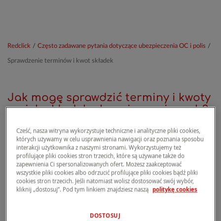
Redclick
/
Często zadawane pytania dotyczące ubezpieczenia OC i polis
/
Sprawdzenie terminów i kwot składek
Jak mogę sprawdzić terminy i kwoty
moich składek ubezpieczeniowych?
Cześć, nasza witryna wykorzystuje techniczne i analityczne pliki cookies,
których używamy w celu usprawnienia nawigacji oraz poznania sposobu
Aby zobaczyć szczegóły zakupionych polis, w
interakcji użytkownika z naszymi stronami. Wykorzystujemy też
profilujące pliki cookies stron trzecich, które są używane także do
tym daty wygaśnięcia i płatności, otwórz
zapewnienia Ci spersonalizowanych ofert. Możesz zaakceptować
aplikację
lub wejdź do
Strefy Klienta
na stronie
wszystkie pliki cookies albo odrzucić profilujące pliki cookies bądź pliki
internetowej
redclick.pl
.
cookies stron trzecich. Jeśli natomiast wolisz dostosować swój wybór,
kliknij „dostosuj”. Pod tym linkiem znajdziesz naszą
politykę cookies
Po zalogowaniu z użyciem danych dostępu
wybierz polisę, którą chcesz sprawdzić, i kliknij
SZCZEGÓŁY POLISY
.
DOSTOSUJ