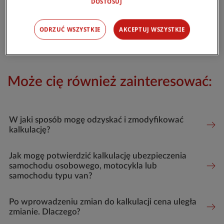
DOSTOSUJ
dobrowolnym, co oznacza, że nie odnawia się
automatycznie. Jeśli nie wykupisz nowej polisy
ODRZUĆ WSZYSTKIE
AKCEPTUJ WSZYSTKIE
na czas, ochrona AC wygaśnie i nie będziesz
objęty jej zakresem.
Może cię również zainteresować:
W jaki sposób mogę odzyskać i zmodyfikować
kalkulację?
Jak mogę potwierdzić kalkulację ubezpieczenia
samochodu osobowego, motocykla lub
samochodu typu van?
Po wprowadzeniu zmian do kalkulacji cena uległa
zmianie. Dlaczego?