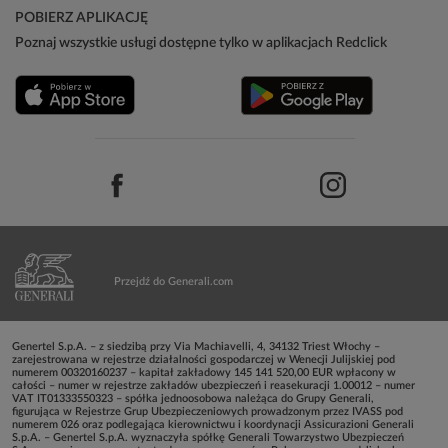
POBIERZ APLIKACJĘ
Poznaj wszystkie usługi dostępne tylko w aplikacjach Redclick
Przejdź do Generali.com
Genertel S.p.A. – z siedzibą przy Via Machiavelli, 4, 34132 Triest Włochy –
zarejestrowana w rejestrze działalności gospodarczej w Wenecji Julijskiej pod
numerem 00320160237 – kapitał zakładowy 145 141 520,00 EUR wpłacony w
całości – numer w rejestrze zakładów ubezpieczeń i reasekuracji 1.00012 – numer
VAT IT01333550323 – spółka jednoosobowa należąca do Grupy Generali,
figurująca w Rejestrze Grup Ubezpieczeniowych prowadzonym przez IVASS pod
numerem 026 oraz podlegająca kierownictwu i koordynacji Assicurazioni Generali
S.p.A. – Genertel S.p.A. wyznaczyła spółkę Generali Towarzystwo Ubezpieczeń