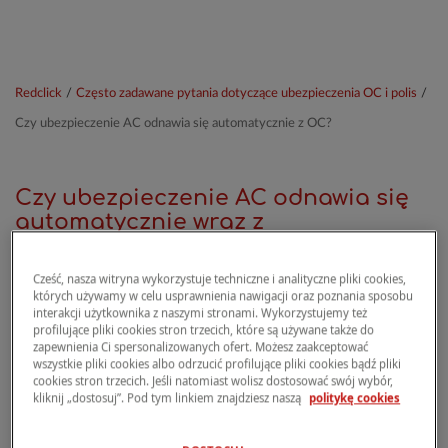
Redclick
/
Często zadawane pytania dotyczące ubezpieczenia OC i polis
/
Czy ubezpieczenie AC odnawia się automatycznie z OC?
Czy ubezpieczenie AC odnawia się
automatycznie wraz z
ubezpieczeniem OC?
Cześć, nasza witryna wykorzystuje techniczne i analityczne pliki cookies,
których używamy w celu usprawnienia nawigacji oraz poznania sposobu
interakcji użytkownika z naszymi stronami. Wykorzystujemy też
Aby przedłużyć
ubezpieczenie AC
na kolejny
profilujące pliki cookies stron trzecich, które są używane także do
rok,
musisz opłacić nową polisę przed datą jej
zapewnienia Ci spersonalizowanych ofert. Możesz zaakceptować
wygaśnięcia
.
wszystkie pliki cookies albo odrzucić profilujące pliki cookies bądź pliki
cookies stron trzecich. Jeśli natomiast wolisz dostosować swój wybór,
kliknij „dostosuj”. Pod tym linkiem znajdziesz naszą
politykę cookies
W przeciwieństwie do obowiązkowego
ubezpieczenia OC
, AC jest ubezpieczeniem