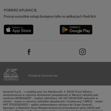
POBIERZ APLIKACJĘ
Poznaj wszystkie usługi dostępne tylko w aplikacjach Redclick
Przejdź do Generali.com
Genertel S.p.A. – z siedzibą przy Via Machiavelli, 4, 34132 Triest Włochy –
zarejestrowana w rejestrze działalności gospodarczej w Wenecji Julijskiej pod
numerem 00320160237 – kapitał zakładowy 145 141 520,00 EUR wpłacony w
całości – numer w rejestrze zakładów ubezpieczeń i reasekuracji 1.00012 – numer
VAT IT01333550323 – spółka jednoosobowa należąca do Grupy Generali,
figurująca w Rejestrze Grup Ubezpieczeniowych prowadzonym przez IVASS pod