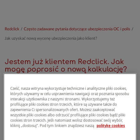
Redclick
/
Często zadawane pytania dotyczące ubezpieczenia OC i polis
/
Jak uzyskać nową wycenę ubezpieczenia jako klient?
Jestem już klientem Redclick. Jak
mogę poprosić o nową kalkulację?
Cześć, nasza witryna wykorzystuje techniczne i analityczne pliki cookies,
"Jeśli masz już ubezpieczenie Redclick i chcesz
których używamy w celu usprawnienia nawigacji oraz poznania sposobu
utworzyć nową kalkulację stawki, wejdź do
interakcji użytkownika z naszymi stronami. Wykorzystujemy też
profilujące pliki cookies stron trzecich, które są używane także do
Strefy Klienta (zaloguj się) lub otwórz aplikację
zapewnienia Ci spersonalizowanych ofert. Możesz zaakceptować
Redclick za pomocą swoich danych
wszystkie pliki cookies albo odrzucić profilujące pliki cookies bądź pliki
cookies stron trzecich. Jeśli natomiast wolisz dostosować swój wybór,
dostępowych i kliknij „Oblicz składkę”.
kliknij „dostosuj”. Pod tym linkiem znajdziesz naszą
politykę cookies
Przygotowanie kalkulacji przez zalogowanego
użytkownika jest jeszcze szybsze, ponieważ nie