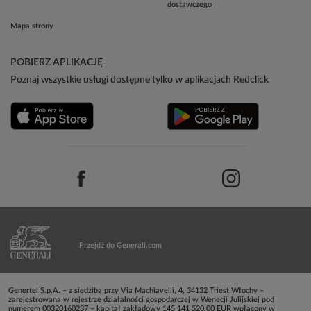
dostawczego
Mapa strony
POBIERZ APLIKACJĘ
Poznaj wszystkie usługi dostępne tylko w aplikacjach Redclick
Przejdź do Generali.com
Genertel S.p.A. – z siedzibą przy Via Machiavelli, 4, 34132 Triest Włochy –
zarejestrowana w rejestrze działalności gospodarczej w Wenecji Julijskiej pod
numerem 00320160237 – kapitał zakładowy 145 141 520,00 EUR wpłacony w