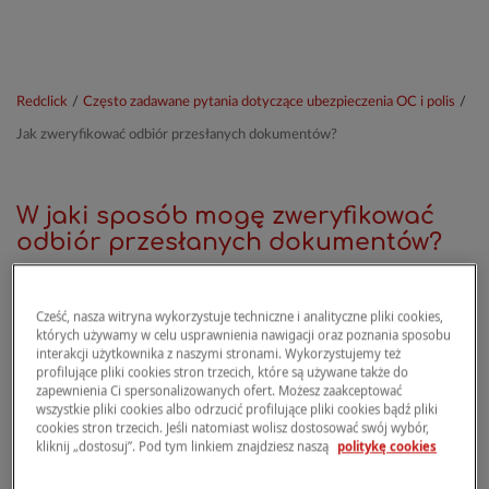
Redclick
/
Często zadawane pytania dotyczące ubezpieczenia OC i polis
/
Jak zweryfikować odbiór przesłanych dokumentów?
W jaki sposób mogę zweryfikować
odbiór przesłanych dokumentów?
Cześć, nasza witryna wykorzystuje techniczne i analityczne pliki cookies,
Dokumenty zwykle przetwarzane są bardzo
których używamy w celu usprawnienia nawigacji oraz poznania sposobu
szybko.
interakcji użytkownika z naszymi stronami. Wykorzystujemy też
profilujące pliki cookies stron trzecich, które są używane także do
zapewnienia Ci spersonalizowanych ofert. Możesz zaakceptować
Nie trzeba się z nami kontaktować ani prosić o
wszystkie pliki cookies albo odrzucić profilujące pliki cookies bądź pliki
ponowne przesłanie dokumentów
. Najpóźniej
cookies stron trzecich. Jeśli natomiast wolisz dostosować swój wybór,
kliknij „dostosuj”. Pod tym linkiem znajdziesz naszą
politykę cookies
w ciągu 24 godzin prześlemy wiadomość e-
mail: