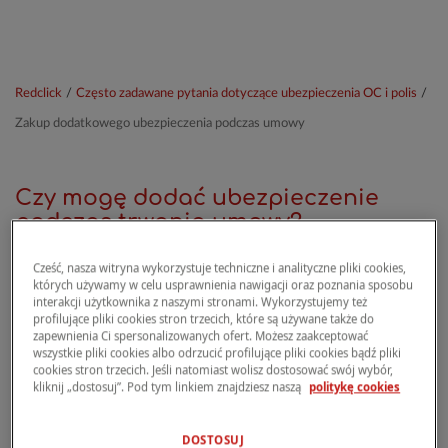
Redclick
/
Często zadawane pytania dotyczące ubezpieczenia OC i polis
/
Zakup dodatkowego ubezpieczenia podczas umowy
Czy mogę dodać ubezpieczenie
podczas trwania umowy?
Cześć, nasza witryna wykorzystuje techniczne i analityczne pliki cookies,
których używamy w celu usprawnienia nawigacji oraz poznania sposobu
Nie, nie możesz dodać ubezpieczenia podczas
interakcji użytkownika z naszymi stronami. Wykorzystujemy też
trwania umowy.
profilujące pliki cookies stron trzecich, które są używane także do
zapewnienia Ci spersonalizowanych ofert. Możesz zaakceptować
wszystkie pliki cookies albo odrzucić profilujące pliki cookies bądź pliki
cookies stron trzecich. Jeśli natomiast wolisz dostosować swój wybór,
kliknij „dostosuj”. Pod tym linkiem znajdziesz naszą
politykę cookies
Możesz zmienić konfigurację ubezpieczenia,
dodając lub usuwając zakresy, jedynie w
okolicach daty wygaśnięcia polisy, przed jej
DOSTOSUJ