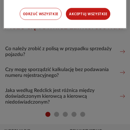
odnowieniem.
ODRZUĆ WSZYSTKIE
AKCEPTUJ WSZYSTKIE
Może cię również zainteresować:
Co należy zrobić z polisą w przypadku sprzedaży
pojazdu?
Czy mogę sporządzić kalkulację bez podawania
numeru rejestracyjnego?
Jaka według Redclick jest różnica między
doświadczonym kierowcą a kierowcą
niedoświadczonym?