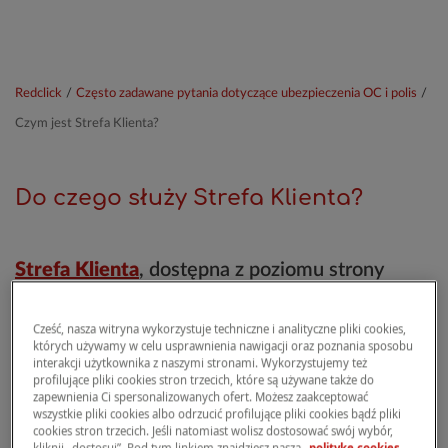
Redclick
/
Często zadawane pytania dotyczące ubezpieczenia OC i polis
/
Czym jest Strefa Klienta?
Do czego służy Strefa Klienta?
Strefa Klienta
, dostępna z poziomu strony
internetowej
redclick.pl
lub
aplikacji Redclick
,
pozwala w dowolnej chwili samodzielnie
Cześć, nasza witryna wykorzystuje techniczne i analityczne pliki cookies,
wykonać następujące działania:
których używamy w celu usprawnienia nawigacji oraz poznania sposobu
interakcji użytkownika z naszymi stronami. Wykorzystujemy też
profilujące pliki cookies stron trzecich, które są używane także do
wyświetlić szczegóły zakupionych polis
:
zapewnienia Ci spersonalizowanych ofert. Możesz zaakceptować
sprawdź informacje takie jak data wygaśnięcia,
wszystkie pliki cookies albo odrzucić profilujące pliki cookies bądź pliki
cookies stron trzecich. Jeśli natomiast wolisz dostosować swój wybór,
zakresy ubezpieczenia i opłacona składka;