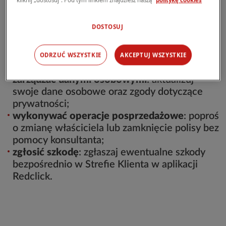
kliknij „dostosuj”. Pod tym linkiem znajdziesz naszą
politykę cookies
wyświetlić i pobrać polisę w formacie PDF
:
uzyskaj szybki dostęp do swoich dokumentów
DOSTOSUJ
ubezpieczeniowych;
zapisać i przygotować nowe kalkulacje
:
zarządzaj swoimi kalkulacjami w trybie
ODRZUĆ WSZYSTKIE
AKCEPTUJ WSZYSTKIE
samoobsługowym;
zarządzać danymi osobowymi
: aktualizuj
swoje dane osobowe oraz zgody dotyczące
prywatności;
wykonywać operacje posprzedażowe
: poproś
o zmianę właściciela lub zamknięcie polisy bez
pomocy konsultanta;
zgłosić szkodę
: zgłaszaj ewentualne szkody
bezpośrednio w Strefie Klienta w aplikacji
Redclick.