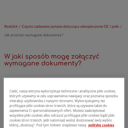
Redclick
/
Często zadawane pytania dotyczące ubezpieczenia OC i polis
/
Jak przesłać wymagane dokumenty?
W jaki sposób mogę załączyć
wymagane dokumenty?
Wysyłanie dokumentów do firmy Redclick
nie
zawsze jest konieczne. Prosimy o to jedynie
Cześć, nasza witryna wykorzystuje techniczne i analityczne pliki cookies,
których używamy w celu usprawnienia nawigacji oraz poznania sposobu
wtedy,
gdy wyraźnie wymaga tego proces
interakcji użytkownika z naszymi stronami. Wykorzystujemy też
sprzedaży lub modyfikacja danych polisy.
profilujące pliki cookies stron trzecich, które są używane także do
zapewnienia Ci spersonalizowanych ofert. Możesz zaakceptować
Odbywa się to poprzez wgranie ich do systemu:
wszystkie pliki cookies albo odrzucić profilujące pliki cookies bądź pliki
cookies stron trzecich. Jeśli natomiast wolisz dostosować swój wybór,
podczas zakupu polisy kliknij przycisk „Wgraj
kliknij „dostosuj”. Pod tym linkiem znajdziesz naszą
politykę cookies