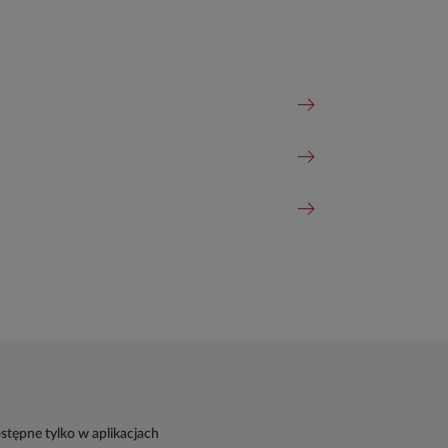
Czy mogę wyku
Co obejmuje u
Jestem już kli
stępne tylko w aplikacjach