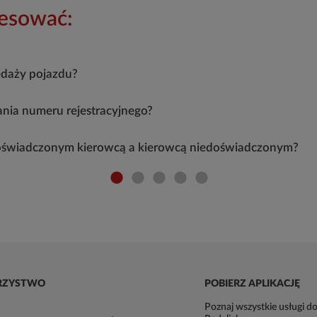
resować:
edaży pojazdu?
nia numeru rejestracyjnego?
 doświadczonym kierowcą a kierowcą niedoświadczonym?
RZYSTWO
POBIERZ APLIKACJĘ
Poznaj wszystkie usługi do