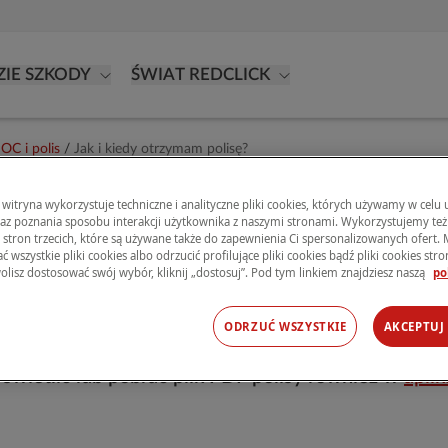
ZIE SZKODY
ŚWIAT REDCLICK
OC i polis
/
Jak i kiedy otrzymam polisę?
 witryna wykorzystuje techniczne i analityczne pliki cookies, których używamy w celu
raz poznania sposobu interakcji użytkownika z naszymi stronami. Wykorzystujemy też 
am polisę Redclick po je
s stron trzecich, które są używane także do zapewnienia Ci spersonalizowanych ofert.
 wszystkie pliki cookies albo odrzucić profilujące pliki cookies bądź pliki cookies stron 
olisz dostosować swój wybór, kliknij „dostosuj”. Pod tym linkiem znajdziesz naszą
po
-mail wskazany podczas zawierania umowy lub, jeśl
ODRZUĆ WSZYSTKIE
AKCEPTUJ
atychmiast po pomyślnej realizacji płatności.
świetlić lub pobrać plik PDF polisy również w
aplik