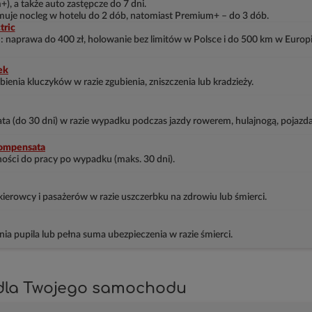
+), a także auto zastępcze do 7 dni.
uje nocleg w hotelu do 2 dób, natomiast Premium+ – do 3 dób.
tric
: naprawa do 400 zł, holowanie bez limitów w Polsce i do 500 km w Europie
ek
enia kluczyków w razie zgubienia, zniszczenia lub kradzieży.
a (do 30 dni) w razie wypadku podczas jazdy rowerem, hulajnogą, pojazd
ompensata
ności do pracy po wypadku (maks. 30 dni).
ierowcy i pasażerów w razie uszczerbku na zdrowiu lub śmierci.
ia pupila lub pełna suma ubezpieczenia w razie śmierci.
dla Twojego samochodu