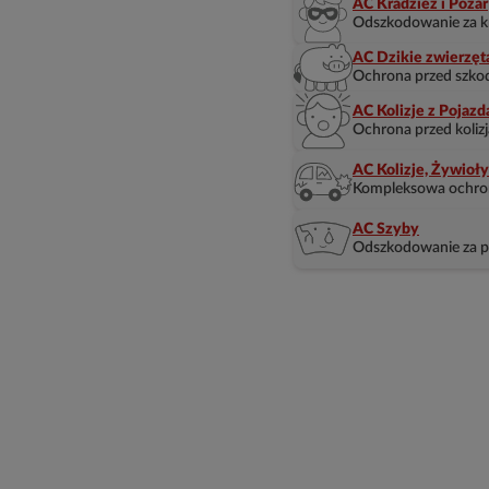
AC Kradzież i Pożar
Odszkodowanie za kra
AC Dzikie zwierzęt
Ochrona przed szkod
AC Kolizje z Pojazd
Ochrona przed koliz
AC Kolizje, Żywioł
Kompleksowa ochrona
AC Szyby
Odszkodowanie za pę