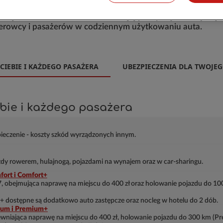
ncje, które możesz dodać do swojej polisy. Są one częścią
kierowcy i pasażerów w codziennym użytkowaniu auta.
IEBIE I KAŻDEGO PASAŻERA
UBEZPIECZENIA DLA TWOJ
bie i każdego pasażera
eczenie - koszty szkód wyrządzonych innym.
dy rowerem, hulajnogą, pojazdami na wynajem oraz w car-sharingu.
fort i Comfort+
obejmująca naprawę na miejscu do 400 zł oraz holowanie pojazdu do 100
 dostępne są dodatkowo auto zastępcze oraz nocleg w hotelu do 2 dób.
ium i Premium+
wniająca naprawę na miejscu do 400 zł, holowanie pojazdu do 300 km (Pre