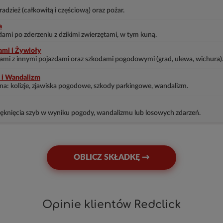
dzież (całkowitą i częściową) oraz pożar.
a
ami po zderzeniu z dzikimi zwierzętami, w tym kuną.
ami i Żywioły
jami z innymi pojazdami oraz szkodami pogodowymi (grad, ulewa, wichura)
y i Wandalizm
: kolizje, zjawiska pogodowe, szkody parkingowe, wandalizm.
knięcia szyb w wyniku pogody, wandalizmu lub losowych zdarzeń.
OBLICZ SKŁADKĘ →
Opinie klientów Redclick