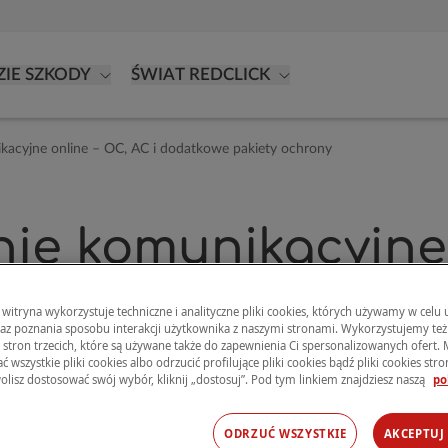
ZIE SZKODY
ŚWIAT REDCLICK
kacyjne online – OC, AC i dodatkowe pakiety ochrony
nie
komunikacyjn
odatkowe pakiety 
 witryna wykorzystuje techniczne i analityczne pliki cookies, których używamy w celu
raz poznania sposobu interakcji użytkownika z naszymi stronami. Wykorzystujemy też 
s stron trzecich, które są używane także do zapewnienia Ci spersonalizowanych ofert.
a samochodu, kierowcy i pasaże
 wszystkie pliki cookies albo odrzucić profilujące pliki cookies bądź pliki cookies stron 
olisz dostosować swój wybór, kliknij „dostosuj”. Pod tym linkiem znajdziesz naszą
po
dopasowany do swoich potrzeb
ODRZUĆ WSZYSTKIE
AKCEPTUJ