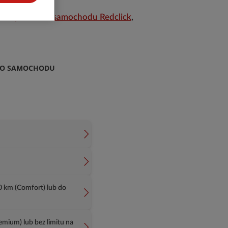
ubezpieczenia samochodu Redclick
,
EGO SAMOCHODU
 km (Comfort) lub do
mium) lub bez limitu na