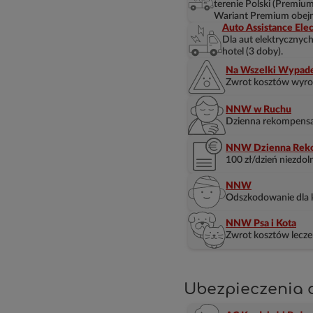
terenie Polski (Premium
Wariant Premium obejm
Auto Assistance Elec
Dla aut elektrycznych
hotel (3 doby).
Na Wszelki Wypad
Zwrot kosztów wyrobi
NNW w Ruchu
Dzienna rekompensat
NNW Dzienna Rek
100 zł/dzień niezdol
NNW
Odszkodowanie dla k
NNW Psa i Kota
Zwrot kosztów leczen
Ubezpieczenia 