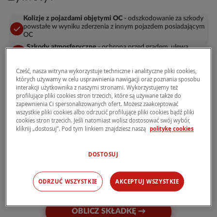
Kolizje z pojazdami objętymi OC
- odszkodowanie za szkody
powstałe w wyniku zderzenia z innym pojazdem posiadającym
OC
Szkody atmosferyczne
- ochrona przed gradem, ulewą,
wichurą i innymi zjawiskami pogodowymi
Zjawiska żywiołowe
- pokrycie szkód powstałych w wyniku
Cześć, nasza witryna wykorzystuje techniczne i analityczne pliki cookies,
powodzi, burzy, huraganu
których używamy w celu usprawnienia nawigacji oraz poznania sposobu
interakcji użytkownika z naszymi stronami. Wykorzystujemy też
Naprawę w wybranym warsztacie
- możliwość naprawy w
profilujące pliki cookies stron trzecich, które są używane także do
wybranym warsztacie (także ASO) lub odszkodowanie na
zapewnienia Ci spersonalizowanych ofert. Możesz zaakceptować
podstawie kosztorysu z częściami oryginalnymi lub
wszystkie pliki cookies albo odrzucić profilujące pliki cookies bądź pliki
zamiennikami.
cookies stron trzecich. Jeśli natomiast wolisz dostosować swój wybór,
kliknij „dostosuj”. Pod tym linkiem znajdziesz naszą
politykę cookies
Ważne dokumenty (OWU i Karty
DOSTOSUJ
Produktu)
ODRZUĆ WSZYSTKIE
AKCEPTUJ WSZYSTKIE
OBLICZ SKŁADKĘ →