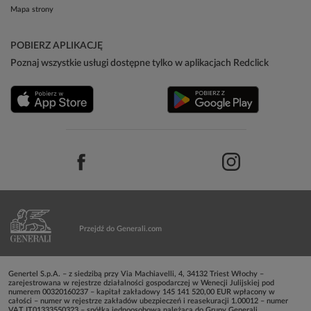
Mapa strony
POBIERZ APLIKACJĘ
Poznaj wszystkie usługi dostępne tylko w aplikacjach Redclick
Przejdź do Generali.com
Genertel S.p.A. – z siedzibą przy Via Machiavelli, 4, 34132 Triest Włochy –
zarejestrowana w rejestrze działalności gospodarczej w Wenecji Julijskiej pod
numerem 00320160237 – kapitał zakładowy 145 141 520,00 EUR wpłacony w
całości – numer w rejestrze zakładów ubezpieczeń i reasekuracji 1.00012 – numer
VAT IT01333550323 – spółka jednoosobowa należąca do Grupy Generali,