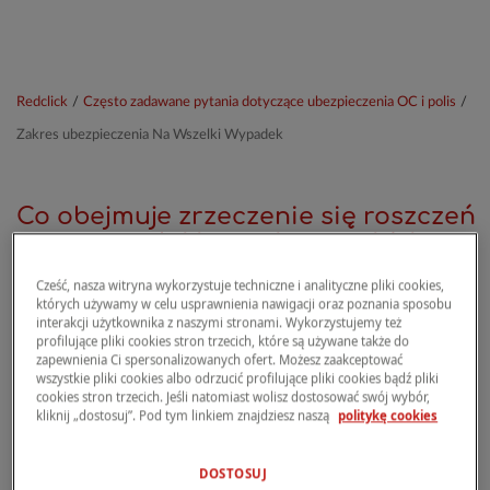
Redclick
/
Często zadawane pytania dotyczące ubezpieczenia OC i polis
/
Zakres ubezpieczenia Na Wszelki Wypadek
Co obejmuje zrzeczenie się roszczeń
regresowych i inne nieprzewidziane
okoliczności?
Cześć, nasza witryna wykorzystuje techniczne i analityczne pliki cookies,
których używamy w celu usprawnienia nawigacji oraz poznania sposobu
interakcji użytkownika z naszymi stronami. Wykorzystujemy też
profilujące pliki cookies stron trzecich, które są używane także do
Ubezpieczenie Na wszelki wypadek obejmuje
zapewnienia Ci spersonalizowanych ofert. Możesz zaakceptować
koszty dorobienia kluczy lub pilotów
wszystkie pliki cookies albo odrzucić profilujące pliki cookies bądź pliki
cookies stron trzecich. Jeśli natomiast wolisz dostosować swój wybór,
automatycznych w przypadku ich zgubienia,
kliknij „dostosuj”. Pod tym linkiem znajdziesz naszą
politykę cookies
uszkodzenia lub kradzieży, gdy są one
niezbędne do otwarcia zamków pojazdów.
DOSTOSUJ