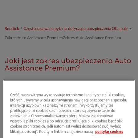
Redclick
/
Często zadawane pytania dotyczące ubezpieczenia OC i polis
/
Zakres Auto Assistance PremiumZakres Auto Assistance Premium
Jaki jest zakres ubezpieczenia Auto
Assistance Premium?
Ubezpieczenie Auto Assistance Premium
Cześć, nasza witryna wykorzystuje techniczne i analityczne pliki cookies,
obejmuje następujące świadczenia:
których używamy w celu usprawnienia nawigacji oraz poznania sposobu
interakcji użytkownika z naszymi stronami. Wykorzystujemy też
profilujące pliki cookies stron trzecich, które są używane także do
Holowanie pojazdu do 300 km
na terytorium
zapewnienia Ci spersonalizowanych ofert. Możesz zaakceptować
Polski w przypadku awarii, wypadku, pożaru lub
wszystkie pliki cookies albo odrzucić profilujące pliki cookies bądź pliki
cookies stron trzecich. Jeśli natomiast wolisz dostosować swój wybór,
kradzieży.
kliknij „dostosuj”. Pod tym linkiem znajdziesz naszą
politykę cookies