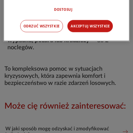
Próba naprawy pojazdu na miejscu zdarzenia
.
DOSTOSUJ
Samochód zastępczy
: 2 dni w przypadku
awarii, 7 dni w przypadku wypadku, pożaru lub
kradzieży.
ODRZUĆ WSZYSTKIE
AKCEPTUJ WSZYSTKIE
Pobyt w hotelu w przypadku awarii,
wypadku, pożaru lub kradzieży
— do 2
noclegów.
To kompleksowa pomoc w sytuacjach
kryzysowych, która zapewnia komfort i
bezpieczeństwo w razie zdarzeń losowych.
Może cię również zainteresować:
W jaki sposób mogę odzyskać i zmodyfikować