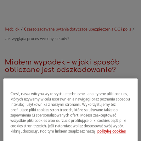
Redclick
/
Często zadawane pytania dotyczące ubezpieczenia OC i polis
/
Jak wygląda proces wyceny szkody?
Miałem wypadek - w jaki sposób
obliczane jest odszkodowanie?
Na wysokość odszkodowania w przypadku
Cześć, nasza witryna wykorzystuje techniczne i analityczne pliki cookies,
których używamy w celu usprawnienia nawigacji oraz poznania sposobu
szkód AC wpływa kilka czynników, takich jak
interakcji użytkownika z naszymi stronami. Wykorzystujemy też
wartość rynkowa pojazdu, jego wiek, stan
profilujące pliki cookies stron trzecich, które są używane także do
techniczny oraz decyzje Ubezpieczającego
zapewnienia Ci spersonalizowanych ofert. Możesz zaakceptować
wszystkie pliki cookies albo odrzucić profilujące pliki cookies bądź pliki
dotyczące wyboru zamienników części.
cookies stron trzecich. Jeśli natomiast wolisz dostosować swój wybór,
kliknij „dostosuj”. Pod tym linkiem znajdziesz naszą
politykę cookies
Istotne są również zapisy zawarte w Ogólnych