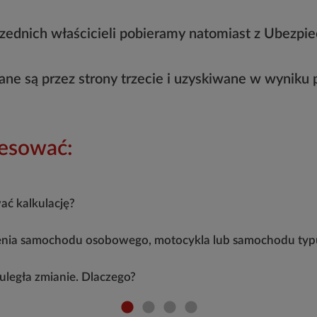
poprzednich właścicieli pobieramy natomiast z Ubez
zane są przez strony trzecie i uzyskiwane w wyniku
resować:
ać kalkulację?
czenia samochodu osobowego, motocykla lub samochodu typ
uległa zmianie. Dlaczego?