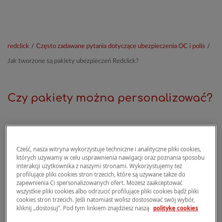
redclick
/
Często zadawane pytania dotyczące ubezpieczenia OC i polis
/
Jak tworzone są pakiety ubezpieczeń Redclick?
Czy pakiety można personalizować?
Pakiety ubezpieczeń Redclick są tworzone na
podstawie profilu klienta opracowanego w
Cześć, nasza witryna wykorzystuje techniczne i analityczne pliki cookies,
oparciu o dane zgromadzone przez kalkulator, w
których używamy w celu usprawnienia nawigacji oraz poznania sposobu
interakcji użytkownika z naszymi stronami. Wykorzystujemy też
związku z czym są one wysoko
profilujące pliki cookies stron trzecich, które są używane także do
spersonalizowane.
zapewnienia Ci spersonalizowanych ofert. Możesz zaakceptować
wszystkie pliki cookies albo odrzucić profilujące pliki cookies bądź pliki
cookies stron trzecich. Jeśli natomiast wolisz dostosować swój wybór,
Proponujemy 3 pakiety: Z myślą o Tobie,
kliknij „dostosuj”. Pod tym linkiem znajdziesz naszą
politykę cookies
Bestseller i Basic
.