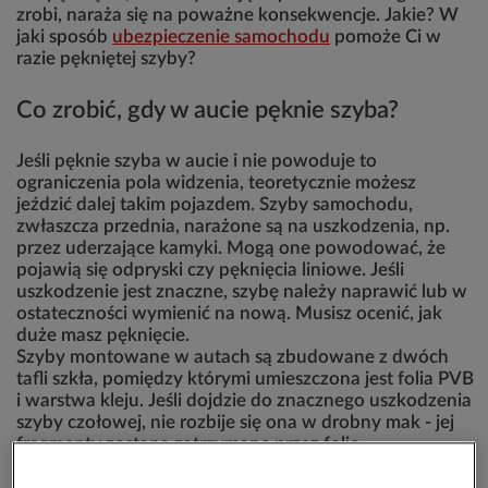
zrobi, naraża się na poważne konsekwencje. Jakie? W
jaki sposób
ubezpieczenie samochodu
pomoże Ci w
razie pękniętej szyby?
Co zrobić, gdy w aucie pęknie szyba?
Jeśli pęknie szyba w aucie i nie powoduje to
ograniczenia pola widzenia, teoretycznie możesz
jeździć dalej takim pojazdem. Szyby samochodu,
zwłaszcza przednia, narażone są na uszkodzenia, np.
przez uderzające kamyki. Mogą one powodować, że
pojawią się odpryski czy pęknięcia liniowe. Jeśli
uszkodzenie jest znaczne, szybę należy naprawić lub w
ostateczności wymienić na nową. Musisz ocenić, jak
duże masz pęknięcie.
Szyby montowane w autach są zbudowane z dwóch
tafli szkła, pomiędzy którymi umieszczona jest folia PVB
i warstwa kleju. Jeśli dojdzie do znacznego uszkodzenia
szyby czołowej, nie rozbije się ona w drobny mak - jej
fragmenty zostaną zatrzymane przez folię.