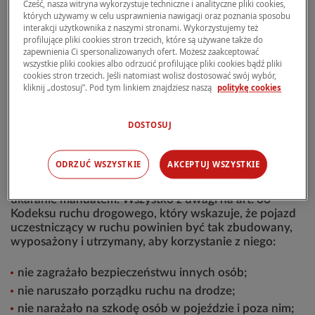
Cześć, nasza witryna wykorzystuje techniczne i analityczne pliki cookies,
których używamy w celu usprawnienia nawigacji oraz poznania sposobu
interakcji użytkownika z naszymi stronami. Wykorzystujemy też
profilujące pliki cookies stron trzecich, które są używane także do
zapewnienia Ci spersonalizowanych ofert. Możesz zaakceptować
UZYSKAJ WYCENĘ
wszystkie pliki cookies albo odrzucić profilujące pliki cookies bądź pliki
UBEZPIECZENIA SAMOCHODU
cookies stron trzecich. Jeśli natomiast wolisz dostosować swój wybór,
kliknij „dostosuj”. Pod tym linkiem znajdziesz naszą
politykę cookies
Czy można prowadzić samochód z pękniętą
DOSTOSUJ
szybą?
ODRZUĆ WSZYSTKIE
AKCEPTUJ WSZYSTKIE
Możesz prowadzić samochód z pękniętą szybą, choć im
większa skala uszkodzenia, tym bardziej narażasz się na
ukaranie mandatem. Wszystko z uwagi na art. 66
Kodeksu ruchu drogowego, który wskazuje, że pojazd
uczestniczący w ruchu powinien być tak zbudowany,
wyposażony i utrzymany, aby korzystanie z niego:
nie zagrażało bezpieczeństwu innych osób;
nie naruszało porządku ruchu na drodze;
nie narażało na szkodę osób w pojeździe i poza nim;