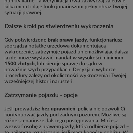
punkty karne. Ta weryfikacja trwa zazwyczaj zaledwie
kilka minut i daje funkcjonariuszom pełny obraz Twojej
sytuacji prawnej.
Dalsze kroki po stwierdzeniu wykroczenia
Gdy potwierdzono
brak prawa jazdy
, funkcjonariusz
sporządza notatkę urzędową dokumentującą
wykroczenie, zatrzymuje pojazd uniemożliwiając dalszą
jazdę, może wystawić mandat w wysokości minimum
1500 złotych
, lub kieruje sprawę do sądu w
poważniejszych przypadkach. Decyzja o wyborze
procedury zależy od okoliczności wykroczenia i Twojej
wcześniejszej historii naruszeń.
Zatrzymanie pojazdu - opcje
Jeśli prowadzisz
bez uprawnień
, policja nie pozwoli Ci
kontynuować jazdy pod żadnym pozorem. Możliwe są
różne scenariusze dalszego postępowania. Możesz
wezwać osobę z prawem jazdy, która odbierze pojazd –
to najlepsze rozwiązanie, jeśli masz kogoś w pobliżu. W