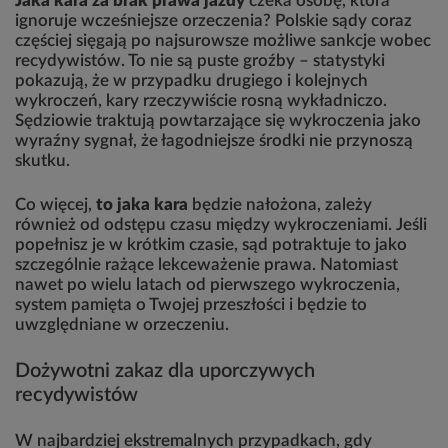
Jaka kara za brak prawa jazdy
czeka osobę, która
ignoruje wcześniejsze orzeczenia? Polskie sądy coraz
częściej sięgają po najsurowsze możliwe sankcje wobec
recydywistów. To nie są puste groźby – statystyki
pokazują, że w przypadku drugiego i kolejnych
wykroczeń, kary rzeczywiście rosną wykładniczo.
Sędziowie traktują powtarzające się wykroczenia jako
wyraźny sygnał, że łagodniejsze środki nie przynoszą
skutku.
Co więcej,
to jaka kara
będzie nałożona, zależy
również od odstępu czasu między wykroczeniami. Jeśli
popełnisz je w krótkim czasie, sąd potraktuje to jako
szczególnie rażące lekceważenie prawa. Natomiast
nawet po wielu latach od pierwszego wykroczenia,
system pamięta o Twojej przeszłości i będzie to
uwzględniane w orzeczeniu.
Dożywotni zakaz dla uporczywych
recydywistów
W najbardziej ekstremalnych przypadkach, gdy