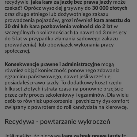
recydywie,
jaka kara za jazdę bez prawa jazdy
może
czekać? Oprócz wysokiej grzywny do
30 000 złotych
oraz długoletniego lub dożywotniego zakazu
prowadzenia pojazdów, grozi również
kara aresztu do
30 dni
lub
kara pozbawienia wolności do 2 lat
w
szczególnych okolicznościach (a nawet od 3 miesięcy
do 5 lat w przypadku złamania sądowego zakazu
prowadzenia), lub obowiązek wykonania pracy
społecznej.
Konsekwencje prawne i administracyjne
mogą
również objąć konieczność ponownego zdawania
egzaminu państwowego, nawet jeśli wcześniej
posiadałeś prawo jazdy. To dodatkowy koszt rzędu
kilkuset złotych i strata czasu na ponowne przejście
przez cały proces szkoleniowy i egzaminów. Dla wielu
osób to również upokorzenie i psychiczny dyskomfort
związany z powrotem do roli kandydata na kierowcę.
Recydywa - powtarzanie wykroczeń
Jeśli myślisz, że pierwsza
kara za brak prawa jazdy
to