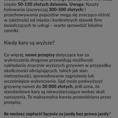
często
50-150 złotych dziennie. Uwaga
: Koszty
holowania (zazwyczaj
300-500 złotych
) i
przechowywania pojazdów mogą się znacząco różnić
w zależności od miasta i konkretnych stawek firm
świadczących te usługi – warto sprawdzić lokalne
cenniki.
Kiedy kary są wyższe?
Co więcej,
nowe przepisy
dotyczące kar za
wykroczenia drogowe przewidują możliwość
nakładania znacznie wyższych grzywien w przypadku
okoliczności obciążających, takich jak stan
nietrzeźwości, spowodowanie zagrożenia lub
wcześniejsze wykroczenia. Sąd może podwyższyć
grzywnę nawet do
30 000 złotych
, jeśli uzna, że
standardowe kary są niewystarczające wobec skali
naruszenia. To maksymalna kwota przewidziana przez
przepisy.
Ile możesz zapłacić łącznie za jazdę bez prawa jazdy
?