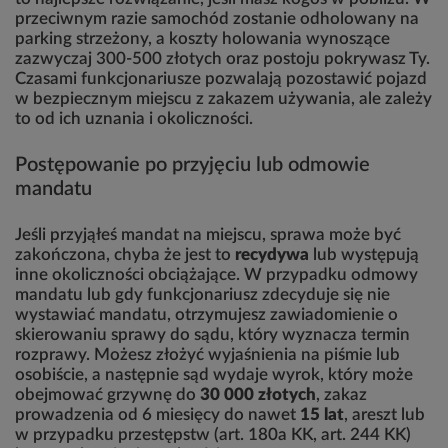
przeciwnym razie samochód zostanie odholowany na
parking strzeżony, a koszty holowania wynoszące
zazwyczaj 300-500 złotych oraz postoju pokrywasz Ty.
Czasami funkcjonariusze pozwalają pozostawić pojazd
w bezpiecznym miejscu z zakazem używania, ale zależy
to od ich uznania i okoliczności.
Postępowanie po przyjęciu lub odmowie
mandatu
Jeśli przyjąłeś mandat na miejscu, sprawa może być
zakończona, chyba że jest to
recydywa
lub występują
inne okoliczności obciążające. W przypadku odmowy
mandatu lub gdy funkcjonariusz zdecyduje się nie
wystawiać mandatu, otrzymujesz zawiadomienie o
skierowaniu sprawy do sądu, który wyznacza termin
rozprawy. Możesz złożyć wyjaśnienia na piśmie lub
osobiście, a następnie sąd wydaje wyrok, który może
obejmować grzywnę do
30 000 złotych
, zakaz
prowadzenia od 6 miesięcy do nawet
15 lat
, areszt lub
w przypadku przestępstw (art. 180a KK, art. 244 KK)