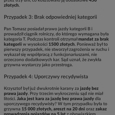
przez trzy dni, co kosztowało ją dodatkowe
450
złotych
.
Przypadek 3: Brak odpowiedniej kategorii
Pan Tomasz posiadał prawo jazdy kategorii B i
prowadził ciągnik rolniczy, do którego wymagana była
kategoria T. Podczas kontroli otrzymał
mandat za brak
kategorii
w wysokości
1500 złotych
. Ponieważ był to
pierwszy przypadek, nie stworzył zagrożenia w ruchu i
wykazał się współpracą z funkcjonariuszami, nie
orzeczono dodatkowych kar. Sąd uznał, że zwykła
grzywna wystarczy jako przestroga.
Przypadek 4: Uporczywy recydywista
Krzysztof był już dwukrotnie karany za
jazdę bez
prawa jazdy
. Przy trzecim wykroczeniu sąd nie miał
litości.
Jaka jest kara za jazdę bez prawa jazdy
dla
uporczywego recydywisty? W tym przypadku była to
grzywna
15 000 złotych, areszt na 20 dni
oraz
zakaz
prowadzenia pojazdów na 5 lat
z obowiązkiem