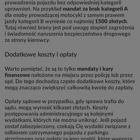
prowadzenia pojazdu bez odpowiedniej kategorii
uprawnień. Na przykład
mandat za brak kategorii A
dla osoby prowadzącej motocykl z samym prawem
jazdy kategorii B wyniesie co najmniej
1500 złotych
.
Tutaj również brany jest pod uwagę stopień zagrożenia
i świadomość naruszenia bezpieczeństwa drogowego
ze strony kierowcy.
Dodatkowe koszty i opłaty
Warto pamiętać, że są to tylko
mandaty i kary
finansowe
nałożone na miejscu przez policję lub przez
sąd. Do tego dochodzą często dodatkowe koszty, które
mogą znacząco zwiększyć całkowitą kwotę do zapłaty.
Opłaty sądowe w przypadku, gdy sprawa trafia do
sądu, mogą wynosić kilkaset złotych. Koszty
postępowania administracyjnego są kolejnymi
wydatkami, których nie można uniknąć. Jeśli pojazd
został zabezpieczony, czekają Cię wydatki związane z
odbiorem zatrzymanego pojazdu z parkingu
strzeżonego oraz opłaty za jego postój, które wynoszą