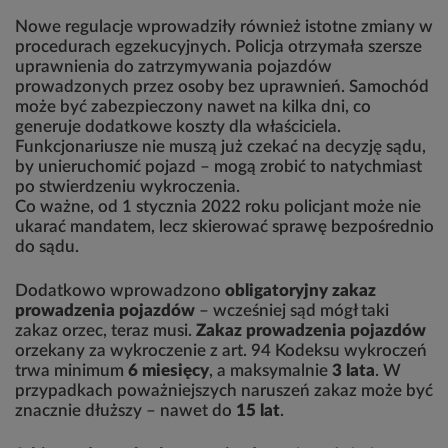
Nowe regulacje wprowadziły również istotne zmiany w
procedurach egzekucyjnych. Policja otrzymała szersze
uprawnienia do zatrzymywania pojazdów
prowadzonych przez osoby bez uprawnień. Samochód
może być zabezpieczony nawet na kilka dni, co
generuje dodatkowe koszty dla właściciela.
Funkcjonariusze nie muszą już czekać na decyzję sądu,
by unieruchomić pojazd – mogą zrobić to natychmiast
po stwierdzeniu wykroczenia.
Co ważne, od 1 stycznia 2022 roku policjant może nie
ukarać mandatem, lecz skierować sprawę bezpośrednio
do sądu.
Dodatkowo wprowadzono
obligatoryjny zakaz
prowadzenia pojazdów
– wcześniej sąd mógł taki
zakaz orzec, teraz musi.
Zakaz prowadzenia pojazdów
orzekany za wykroczenie z art. 94 Kodeksu wykroczeń
trwa minimum
6 miesięcy
, a maksymalnie
3 lata
. W
przypadkach poważniejszych naruszeń zakaz może być
znacznie dłuższy – nawet do
15 lat
.