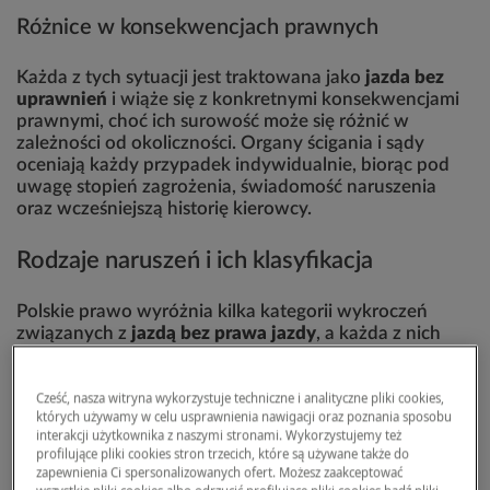
Różnice w konsekwencjach prawnych
Każda z tych sytuacji jest traktowana jako
jazda bez
uprawnień
i wiąże się z konkretnymi konsekwencjami
prawnymi, choć ich surowość może się różnić w
zależności od okoliczności. Organy ścigania i sądy
oceniają każdy przypadek indywidualnie, biorąc pod
uwagę stopień zagrożenia, świadomość naruszenia
oraz wcześniejszą historię kierowcy.
Rodzaje naruszeń i ich klasyfikacja
Polskie prawo wyróżnia kilka kategorii wykroczeń
związanych z
jazdą bez prawa jazdy
, a każda z nich
podlega innym przepisom i karom. Zrozumienie tych
różnic jest kluczowe, bo
kara za jazdę bez prawa jazdy
może się znacząco różnić w zależności od konkretnej
Cześć, nasza witryna wykorzystuje techniczne i analityczne pliki cookies,
których używamy w celu usprawnienia nawigacji oraz poznania sposobu
sytuacji.
interakcji użytkownika z naszymi stronami. Wykorzystujemy też
profilujące pliki cookies stron trzecich, które są używane także do
Prowadzenie pojazdu bez prawa jazdy, gdy
zapewnienia Ci spersonalizowanych ofert. Możesz zaakceptować