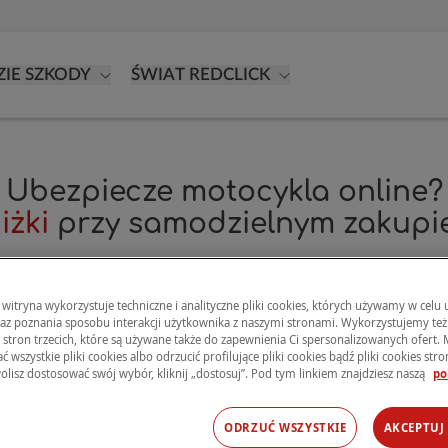
ZIE SZKODY
ŚWIAT REDCLICK
Ubezpiecze motocykla online?
iżki
przy samodzielnym zakupie
Polisa, która chroni Twoją pasję motocyklową.
 witryna wykorzystuje techniczne i analityczne pliki cookies, których używamy w celu
raz poznania sposobu interakcji użytkownika z naszymi stronami. Wykorzystujemy też 
s stron trzecich, które są używane także do zapewnienia Ci spersonalizowanych ofert.
 wszystkie pliki cookies albo odrzucić profilujące pliki cookies bądź pliki cookies stron 
OBLICZ SKŁADKĘ →
olisz dostosować swój wybór, kliknij „dostosuj”. Pod tym linkiem znajdziesz naszą
po
ODRZUĆ WSZYSTKIE
AKCEPTUJ