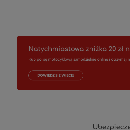
Natychmiastowa zniżka 20 zł n
Kup polisę motocyklową samodzielnie online i otrzymaj 
DOWIEDZ SIĘ WIĘCEJ
Ubezpiecze