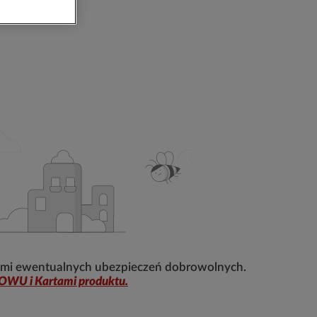
 mi ewentualnych ubezpieczeń dobrowolnych.
OWU i Kartami produktu.