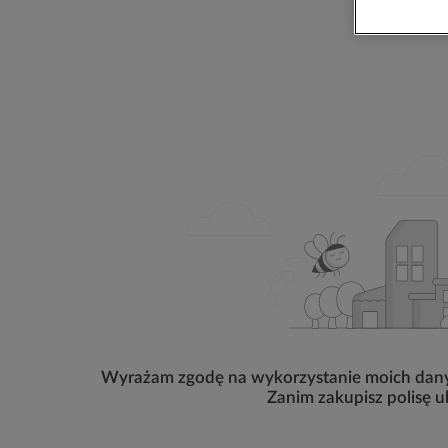
Wyrażam zgodę na wykorzystanie moich dany
Zanim zakupisz polisę u