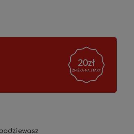
20zł
ZNIŻKA NA START
spodziewasz