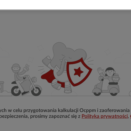
ch w celu przygotowania kalkulacji Ocppm i zaoferowania
bezpieczenia, prosimy zapoznać się z
Polityka prywatności
,