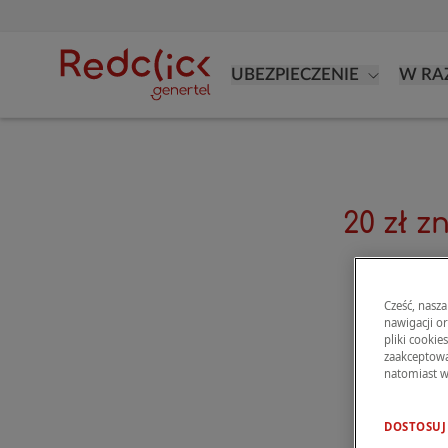
UBEZPIECZENIE
W RA
20 zł zn
Cześć, nasza
nawigacji o
pliki cookie
zaakceptować
natomiast w
DOSTOSUJ