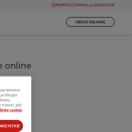
POPROŚ O POMOC
ZALOGUJ SIĘ
OBLICZ SKŁADKĘ
 online
 usprawnienia
profilujące
 Możesz
trzecich. Jeśli
litykę cookies
 WSZYSTKIE