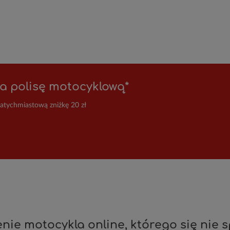
a polisę motocyklową*
natychmiastową zniżkę 20 zł
nie motocykla online, którego się nie 