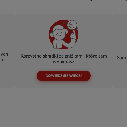
nych
Korzystne składki ze zniżkami, które sam
Sam 
na
wybierasz
DOWIEDZ SIĘ WIĘCEJ