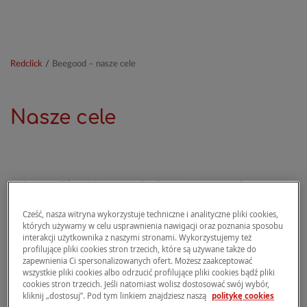
Redclick
/
Beegood – nasze cele
Nasze cele
Wraz z
The Human Safety Net
wspieramy
rodziny w trudnej sytuacji poprzez
Cześć, nasza witryna wykorzystuje techniczne i analityczne pliki cookies,
umożliwianie dzieciom udziału w koloniach
których używamy w celu usprawnienia nawigacji oraz poznania sposobu
interakcji użytkownika z naszymi stronami. Wykorzystujemy też
letnich.
profilujące pliki cookies stron trzecich, które są używane także do
zapewnienia Ci spersonalizowanych ofert. Możesz zaakceptować
wszystkie pliki cookies albo odrzucić profilujące pliki cookies bądź pliki
cookies stron trzecich. Jeśli natomiast wolisz dostosować swój wybór,
Lato to dla dzieci czas zabaw i aktywności na świeżym
kliknij „dostosuj”. Pod tym linkiem znajdziesz naszą
politykę cookies
powietrzu. Jednak w przypadku rodzin w trudnej