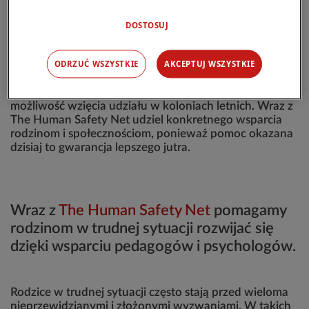
sytuacji to także okres wielkich problemów, w którym
brak przedszkola tworzy lukę edukacyjną i opiekuńczą.
DOSTOSUJ
Nie da się jej wypełnić, jeśli nie ma środków na
zapewnienie dzieciom alternatywnych zajęć.
ODRZUĆ WSZYSTKIE
AKCEPTUJ WSZYSTKIE
Wesprzyj
The Human Safety Net
i daj dzieciom
możliwość wzięcia udziału w koloniach letnich. Wraz z
The Human Safety Net udziel konkretnego wsparcia
rodzinom i społecznościom, ponieważ pomoc okazana
dzisiaj to gwarancja lepszego jutra.
Wraz z
The Human Safety Net
pomagamy
rodzinom w trudnej sytuacji rozwijać się
dzięki wsparciu pedagogów i psychologów.
Rodzice w trudnej sytuacji często stają przed wieloma
nieprzewidzianymi i złożonymi wyzwaniami. W takich